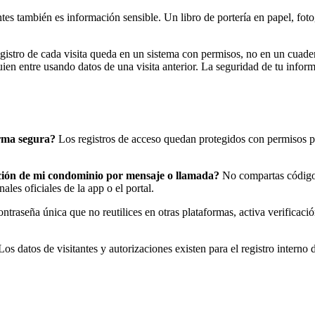
tes también es información sensible. Un libro de portería en papel, fo
egistro de cada visita queda en un sistema con permisos, no en un cuad
guien entre usando datos de una visita anterior. La seguridad de tu info
orma segura?
Los registros de acceso quedan protegidos con permisos por
ación de mi condominio por mensaje o llamada?
No compartas códigos
les oficiales de la app o el portal.
traseña única que no reutilices en otras plataformas, activa verificación
os datos de visitantes y autorizaciones existen para el registro interno